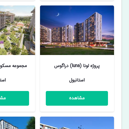
پروژه لونا (luna) دراگوس
استانبول
است
مشاهده
مشا