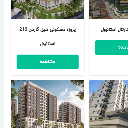
کارتال استانبول
پروژه مسکونی هیل گاردن 216
استانبول
هده
مشاهده