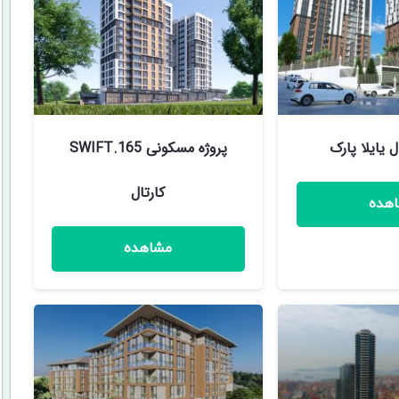
ل یایلا پارک
پروژه مسکونی SWIFT.165
کارتال
هده
مشاهده