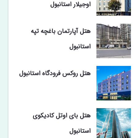
اوجیلار استانبول
هتل آپارتمان باغچه تپه
استانبول
هتل روکس فرودگاه استانبول
هتل بای اوتل کادیکوی
استانبول