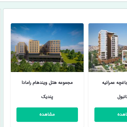
باغچه عمرانیه
مجموعه هتل ويندهام رامادا
انبول
پندیک
هده
مشاهده