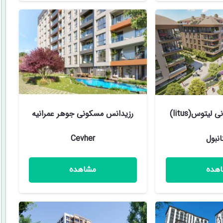
مجموعه مسکونی لیتوس(litus)
رزیدانس مسکونی جوهر عمرانيه
انبول
Cevher
هده
مشاهده