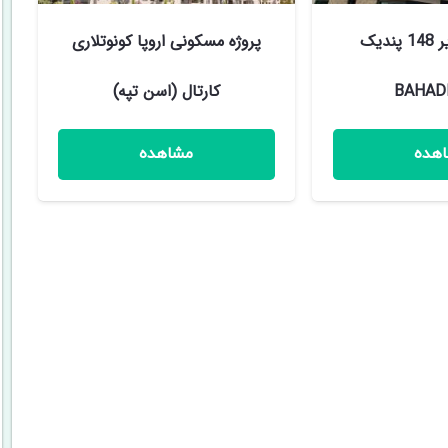
پروژه باهادیر 148 پندیک
پروژه مسکونی اروپا کونوتلاری
BAHAD
کارتال (اسن تپه)
هده
مشاهده