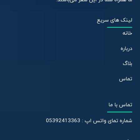
لینک های سریع
خانه
درباره
بلاگ
تماس
تماس با ما
شماره تمای واتس اپ : 05392413363