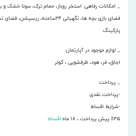
_ امکانات رفاهی: استخر روباز، حمام ترک، سونا خشک و بخ
فضای بازی بچه ها، نگهبانی ۲۴ساعته، ریسپشن، فضای تجمع خانواده و دو طبقه
پارکینگ.
_ لوازم موجود در آپارتمان:
اجاق، فر، هود، ظرفشویی ، کولر
_ پرداخت:
-پرداخت نقدی
-شرایط اقساط:
٪۳۵ پیش پرداخت ، ۱۸ ماه
اقساط