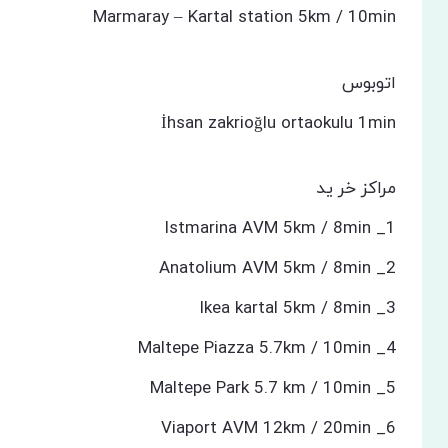
Marmaray – Kartal station 5km / 10min
اتوبوس
İhsan zakrioğlu ortaokulu 1min
مراکز خر ید
Istmarina AVM 5km / 8min _1
Anatolium AVM 5km / 8min _2
Ikea kartal 5km / 8min _3
Maltepe Piazza 5.7km / 10min _4
Maltepe Park 5.7 km / 10min _5
Viaport AVM 12km / 20min _6