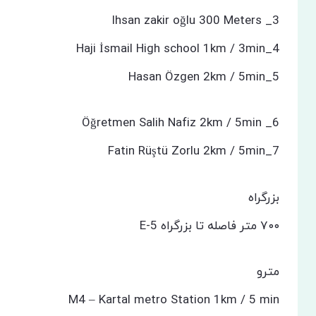
3_ Ihsan zakir oğlu 300 Meters
4_Haji İsmail High school 1km / 3min
5_Hasan Özgen 2km / 5min
6_ Öğretmen Salih Nafiz 2km / 5min
7_Fatin Rüştü Zorlu 2km / 5min
بزرگراه
۷۰۰ متر فاصله تا بزرگراه 5-E
مترو
M4 – Kartal metro Station 1km / 5 min