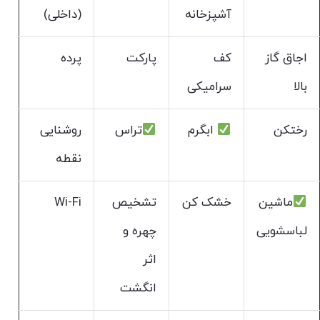
آشپزخانه
(داخلی)
اجاق گاز
کف
پارکت
پرده
بالا
سرامیکی
رختکن
ابگرم
تراس
روشنایی
نقطه
ماشین
خشک کن
تشخیص
Wi-Fi
لباسشویی
چهره و
اثر
انگشت