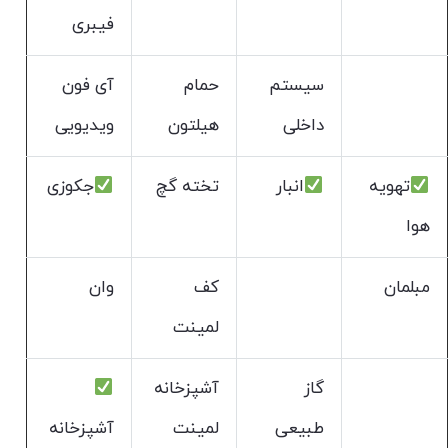
فیبری
سیستم
حمام
آی فون
داخلی
هیلتون
ویدیویی
تهویه
انبار
تخته گچ
جکوزی
هوا
مبلمان
کف
وان
لمینت
گاز
آشپزخانه
طبیعی
لمینت
آشپزخانه