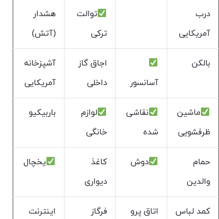
درب
توالت
هشدار
آمریکایی
ترکی
(آتش)
بالکن
اجاق گاز
آشپزخانه
آسانسور
داخلی
آمریکایی
ماشین
نقاشی
لوازم
باربیکیو
ظرفشویی
شده
خانگی
حمام
دوش
کاغذ
یخچال
والدین
دیواری
کمد لباس
اتاق پرو
فرگاز
اینترنت