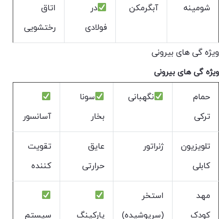
شومینه
آبگرمکن
در
اتاق
فولادی
رختشویی
ویژه گی های بیرونی
ویژه گی های بیرونی
حمام
نگهبانی
سونا
ترکی
بخار
آسانسور
تلویزیون
ژنراتور
عایق
تقویت
کابلی
حرارتی
کننده
مهد
استخر
کودک
(سرپوشیده)
پارکینگ
سیستم