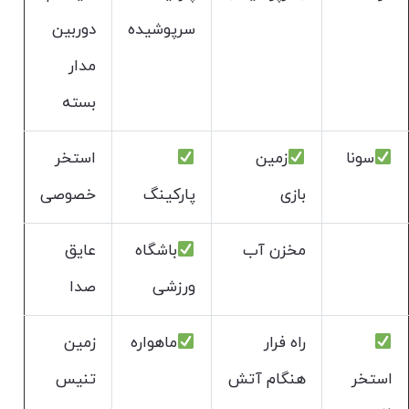
سرپوشیده
دوربین
مدار
بسته
سونا
زمین
استخر
بازی
پارکینگ
خصوصی
مخزن آب
باشگاه
عایق
ورزشی
صدا
راه فرار
ماهواره
زمین
استخر
هنگام آتش
تنیس