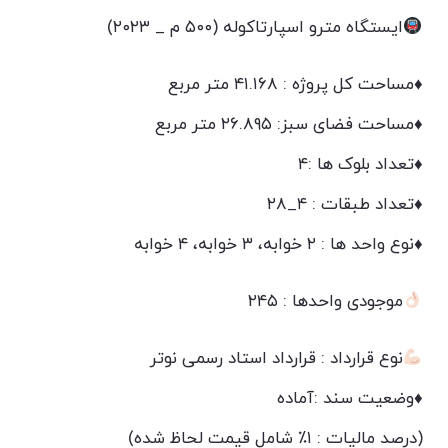
ایستگاه مترو اسپارتاکوله (۵۰۰ م _ ۲۰۲۳)
♦️مساحت کل پروژه : ۴۱.۱۶۸ متر مربع
♦️مساحت فضای سبز: ۲۶.۸۹۵ متر مربع
♦️تعداد بلوک ها :۴
♦️تعداد طبقات : ۴_۲۸
♦️نوع واحد ها : ۲ خوابه، ۳ خوابه، ۴ خوابه
موجودی واحدها : ۲۴۵
نوع قرارداد : قرارداد استاد رسمی نوتر
♦️وضعیت سند :آماده
(درصد مالیات : ۱٪ شامل قیمت لحاظ شده)