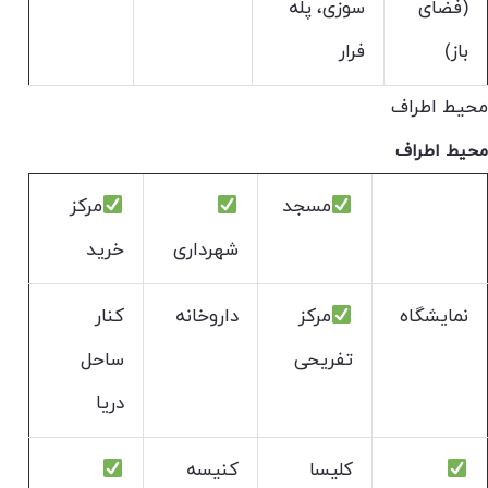
(فضای
سوزی، پله
باز)
فرار
محیط اطراف
محیط اطراف
مسجد
مرکز
شهرداری
خرید
نمایشگاه
مرکز
داروخانه
کنار
تفریحی
ساحل
دریا
کلیسا
کنیسه