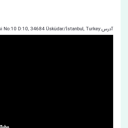
آدرس:Kandilli, Kandilli İskelesi No:10 D:10, 34684 Üsküdar/İstanbul, Turkey