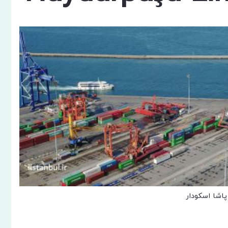
پاشا اسکودار