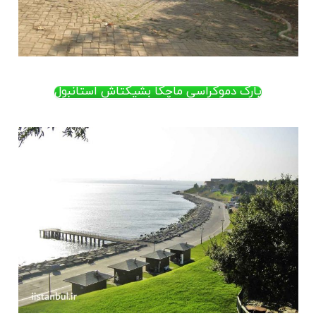
پارک دموکراسی ماچکا بشیکتاش استانبول