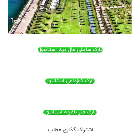
پارک ساحلی مال تپه استانبول
پارک گوزداغی استانبول
پارک فنر باغچه استانبول
اشتراک گذاری مطلب: