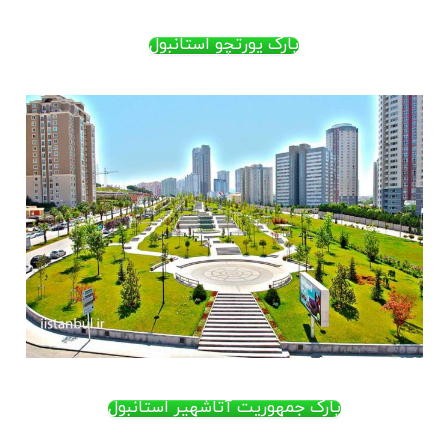
پارک یورتچو استانبول
پارک جمهوریت آتاشهیر استانبول