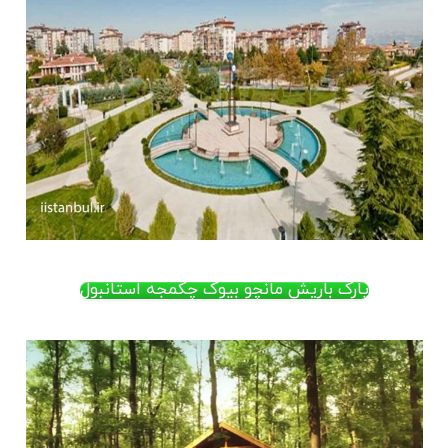
پارک باریش مانچو بیوک چکمجه استانبول