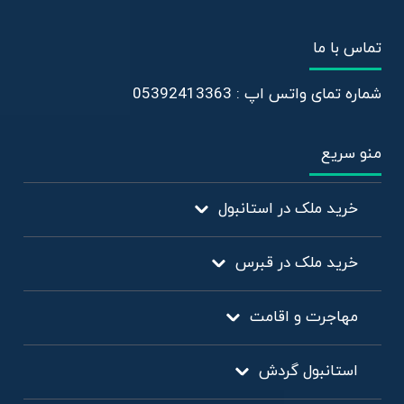
تماس با ما
شماره تمای واتس اپ : 05392413363
منو سریع
خرید ملک در استانبول
خرید ملک در قبرس
مهاجرت و اقامت
استانبول گردش