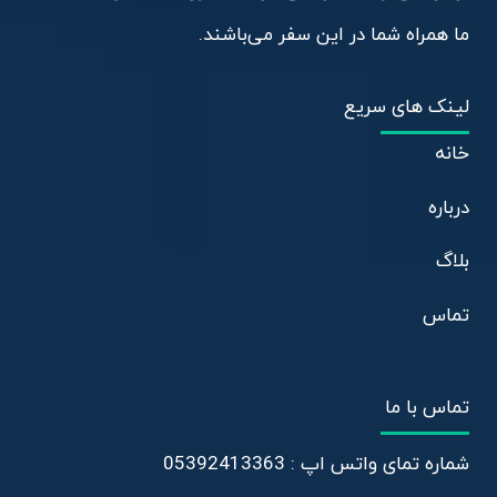
ما همراه شما در این سفر می‌باشند.
لینک های سریع
خانه
درباره
بلاگ
تماس
تماس با ما
شماره تمای واتس اپ : 05392413363