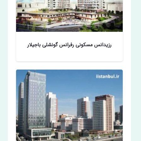
رزیدانس مسکونی رفرانس گونشلی باجیلار