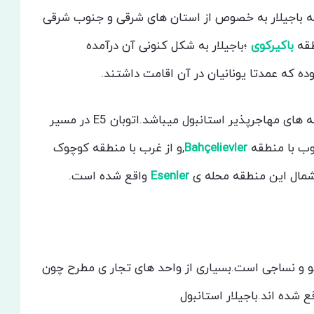
ه باجیلار به خصوص از استان های شرقی و جنوب شرقی
باکیرکوی
؛باجیلار به شکل کنونی آن درآمده
ه که عمدتا یونانیان در آن اقامت داشتند.
مساحت محله باغچیلار۲۲ کیلومتر است.این منطقه از محله های مهاجرپذیر استانبول میباشد.اتوبان E5 در مسیر
نوب با منطقه
Bahçelievler
,و از غرب با منطقه کوچوک
شمال این منطقه محله ی
Esenler
واقع شده است.
و نساجی است.بسیاری از واحد های تجار ی مطرح چون
شده اند.باجیلار استانبول