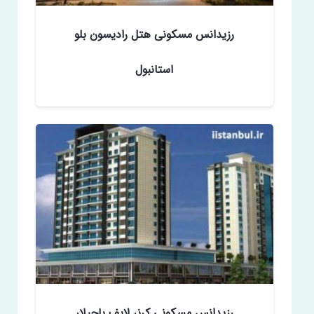
رزیدانس مسکونی هتل رادیسون بلو
استانبول
رزیدانس مسکونی کرنر لایف باجیلار