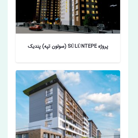
پروژه SÜLÜNTEPE (سولون تپه) پندیک