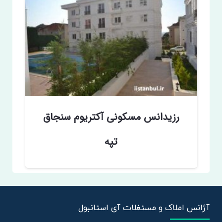
رزیدانس مسکونی آکتریوم سنجاق
تپه
آژانس املاک و مستغلات آی استانبول