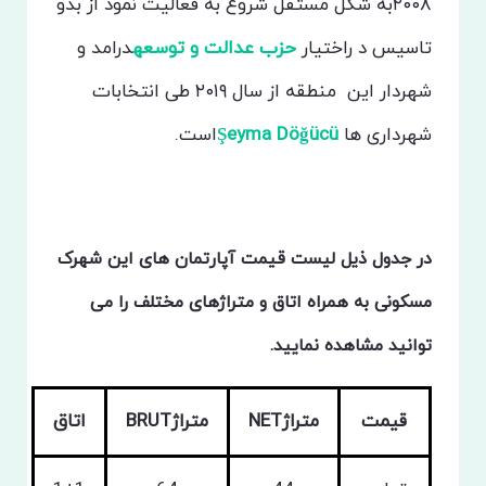
۲۰۰۸به شکل مستقل شروع به فعالیت نمود از بدو
تاسیس د راختیار
حزب عدالت و توسعه
درامد و
شهردار این منطقه از سال ۲۰۱۹ طی انتخابات
شهرداری ها
Şeyma Döğücü
است.
در جدول ذیل لیست قیمت آپارتمان های این شهرک
مسکونی به همراه اتاق و متراژهای مختلف را می
توانید مشاهده نمایید.
قیمت
متراژNET
متراژBRUT
اتاق