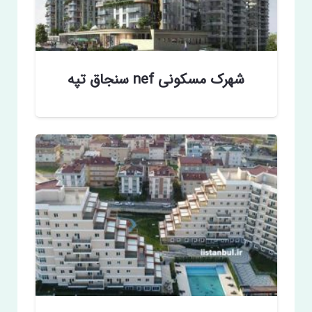
شهرک مسکونی nef سنجاق تپه