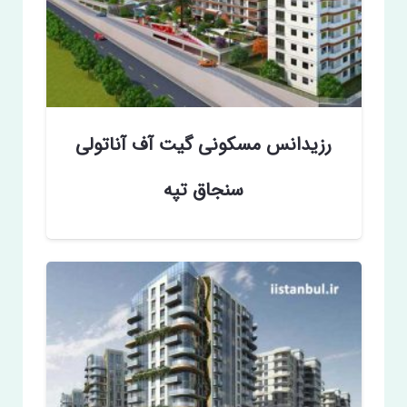
رزیدانس مسکونی گیت آف آناتولی
سنجاق تپه