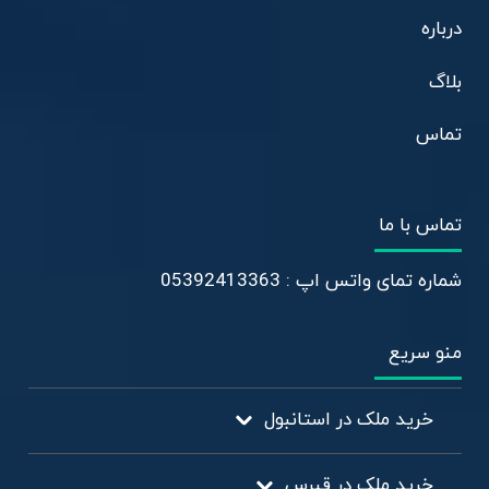
درباره
بلاگ
تماس
تماس با ما
شماره تمای واتس اپ : 05392413363
منو سریع
خرید ملک در استانبول
خرید ملک در قبرس