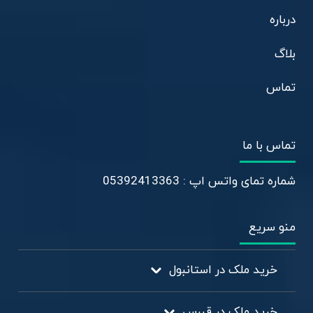
درباره
بلاگ
تماس
تماس با ما
شماره تمای واتس اپ : 05392413363
منو سریع
خرید ملک در استانبول
خرید ملک در قبرس