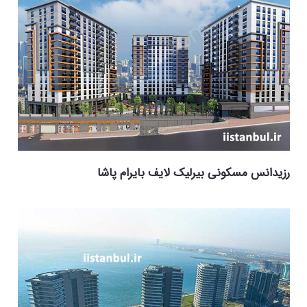
رزیدانس مسکونی بیرلیک لایف بایرام پاشا