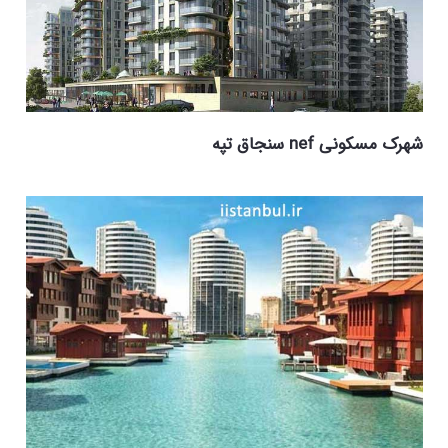
شهرک مسکونی nef سنجاق تپه