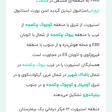
۲۰۰۸ به منطقه‌ای مستقل در
قسمت
اروپایی
استانبول تبدیل گردید.اسن یورت استانبول
اسنیورت از شرق با منطقه
کوچوک چکمجه
از
غرب با منطقه
بیوک چکمجه
از شمال با اتوبان
E80 و محله هوش‌دره و از جنوب با منطقه
فیروزکوی و اتوبان E5 در مجاورت است.
همسایگان اسنیورت را در غرب
بیوک چکمجه
در
شمال
باشاک شهیر
در شمال غربی آرناوات‌کوی و در
شرق
آوجیلار
و
کوچوک چکمجه
و در جنوب
بیلیکدوزو
تشکیل می‌دهند.
منطقه اسنیورت ۱۲ مرکز درمانی یک بیمارستان