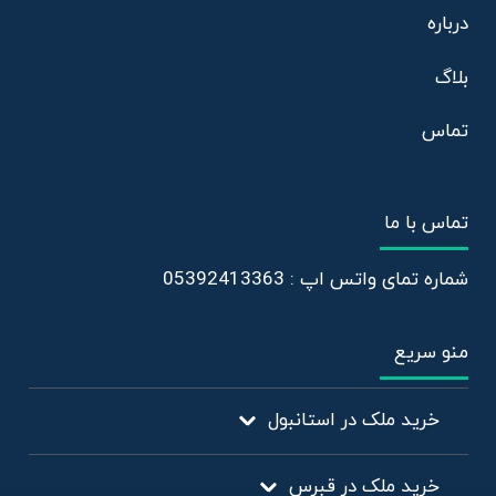
درباره
بلاگ
تماس
تماس با ما
شماره تمای واتس اپ : 05392413363
منو سریع
خرید ملک در استانبول
خرید ملک در قبرس