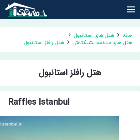
خانه
هتل های استانبول
هتل های منطقه بشیکتاش
هتل رافلز استانبول
هتل رافلز استانبول
Raffles Istanbul