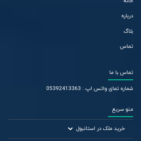
خانه
درباره
بلاگ
تماس
تماس با ما
شماره تمای واتس اپ : 05392413363
منو سریع
خرید ملک در استانبول