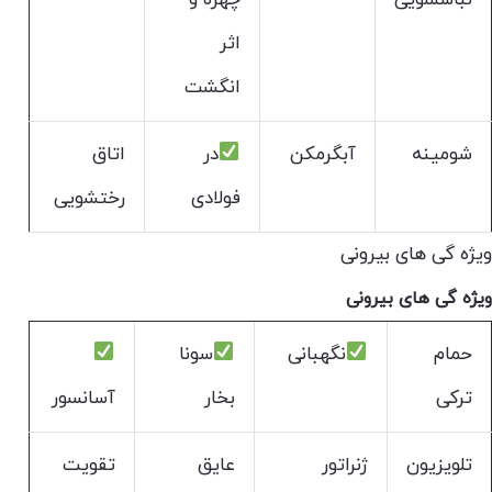
اثر
انگشت
شومینه
آبگرمکن
در
اتاق
فولادی
رختشویی
ویژه گی های بیرونی
ویژه گی های بیرونی
حمام
نگهبانی
سونا
ترکی
بخار
آسانسور
تلویزیون
ژنراتور
عایق
تقویت