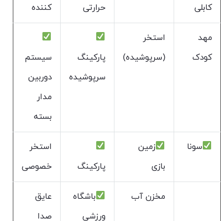
کابلی
حرارتی
کننده
مهد
استخر
کودک
(سرپوشیده)
پارکینگ
سیستم
سرپوشیده
دوربین
مدار
بسته
سونا
زمین
استخر
بازی
پارکینگ
خصوصی
مخزن آب
باشگاه
عایق
ورزشی
صدا