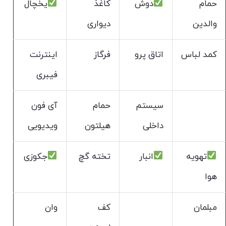
حمام
دوش
کاغذ
یخچال
والدین
دیواری
کمد لباس
اتاق پرو
فرگاز
اینترنت
فیبری
سیستم
حمام
آی فون
داخلی
هیلتون
ویدیویی
تهویه
انبار
تخته گچ
جکوزی
هوا
مبلمان
کف
وان