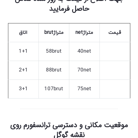
حاصل فرمایید
قیمت
متراژnet
متراژbrut
اتاق
1+1
58brut
40net
2+1
88brut
70net
3+1
107brut
75net
موقعیت مکانی و دسترسی ترانسفورم روی
نقشه گوگل