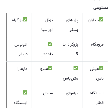
دسترسی
خیابان
پل های
تونل
بزرگراه
بسفر
اوراسیا
فرودگاه
بزرگراه E-
اتوبوس
5
دلموش
دریایی
مینی
مترو
مارمارا
باس
متروباس
ایستگاه
تراموای
ساحل
قطار
ایستگاه