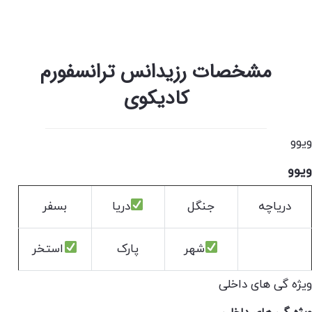
مشخصات رزیدانس ترانسفورم
کادیکوی
ویوو
ویوو
دریاچه
جنگل
دریا
بسفر
شهر
پارک
استخر
ویژه گی های داخلی