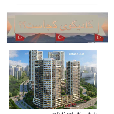
رزیدانس ترانسفورم کادیکوی