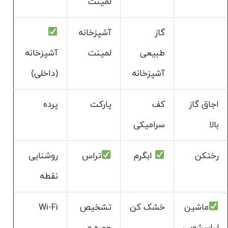
لمینت
گاز
آشپزخانه
طبیعی
لمینت
آشپزخانه
آشپزخانه
(داخلی)
اجاق گاز
کف
پارکت
پرده
بالا
سرامیکی
رختکن
ابگرم
تراس
روشنایی
نقطه
ماشین
خشک کن
تشخیص
Wi-Fi
لباسشویی
چهره و