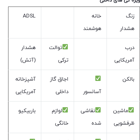
ویژه گی های داخلی
زنگ
خانه
ADSL
هشدار
هوشمند
درب
توالت
هشدار
آمریکایی
ترکی
(آتش)
بالکن
اجاق گاز
آشپزخانه
آسانسور
داخلی
آمریکایی
ماشین
نقاشی
لوازم
باربیکیو
ظرفشویی
شده
خانگی