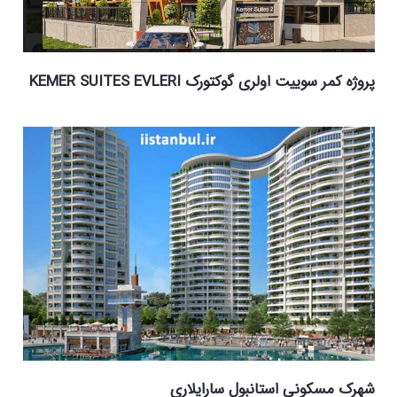
پرو‌ژه کمر سويیت اولری گوکتورک KEMER SUITES EVLERI
شهرک مسکونی استانبول سارایلاری