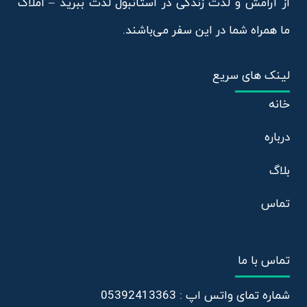
از آرامش و لذت زندگی در استانبول لذت ببرید – املاک
ما همراه شما در این سفر می‌باشند.
لینک های سریع
خانه
درباره
بلاگ
تماس
تماس با ما
شماره تمای واتس اپ : 05392413363